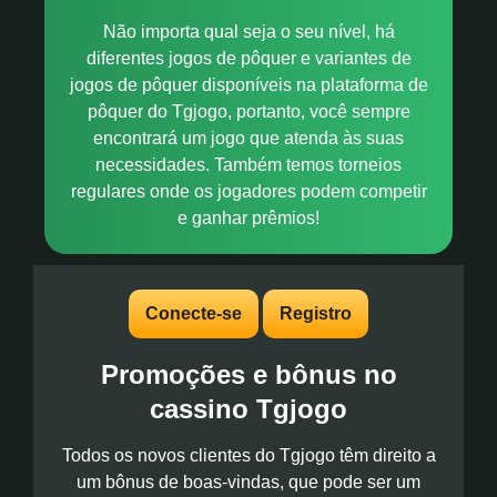
Não importa qual seja o seu nível, há
diferentes jogos de pôquer e variantes de
jogos de pôquer disponíveis na plataforma de
pôquer do Tgjogo, portanto, você sempre
encontrará um jogo que atenda às suas
necessidades. Também temos torneios
regulares onde os jogadores podem competir
e ganhar prêmios!
Conecte-se
Registro
Promoções e bônus no
cassino Tgjogo
Todos os novos clientes do Tgjogo têm direito a
um bônus de boas-vindas, que pode ser um