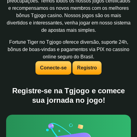
preocupações. Temos todos os nossos jogos certificados
e recompensamos os novos membros com os melhores
bônus Tgjogo casino. Nossos jogos são os mais
divertidos e interessantes, venha jogar em nosso sistema
de apostas mais simples.
Fortune Tiger no Tgjogo oferece diversão, suporte 24h,
bônus de boas-vindas e pagamentos via PIX no cassino
online seguro do Brasil.
Conecte-se
Registro
Registre-se na Tgjogo e comece
sua jornada no jogo!