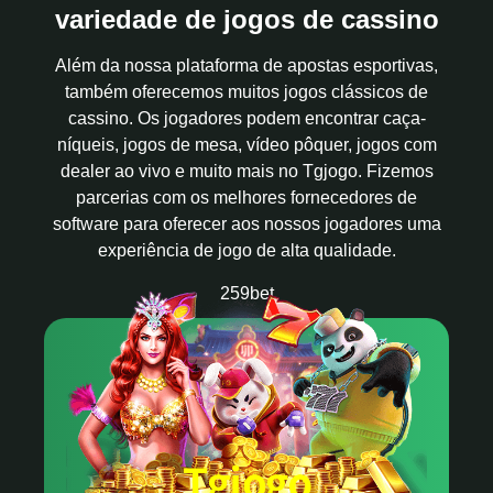
variedade de jogos de cassino
Além da nossa plataforma de apostas esportivas,
também oferecemos muitos jogos clássicos de
cassino. Os jogadores podem encontrar caça-
níqueis, jogos de mesa, vídeo pôquer, jogos com
dealer ao vivo e muito mais no Tgjogo. Fizemos
parcerias com os melhores fornecedores de
software para oferecer aos nossos jogadores uma
experiência de jogo de alta qualidade.
259bet