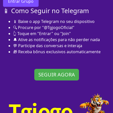
Entrar Grupo
📱 Como Seguir no Telegram
📱 Baixe o app Telegram no seu dispositivo
🔍 Procure por "@TgjogoOficial"
👆 Toque em "Entrar" ou "Join"
🔔 Ative as notificações para não perder nada
💬 Participe das conversas e interaja
🎁 Receba bônus exclusivos automaticamente
SEGUIR AGORA