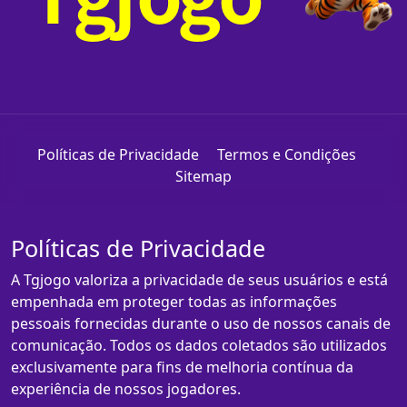
Políticas de Privacidade
Termos e Condições
Sitemap
Políticas de Privacidade
A Tgjogo valoriza a privacidade de seus usuários e está
empenhada em proteger todas as informações
pessoais fornecidas durante o uso de nossos canais de
comunicação. Todos os dados coletados são utilizados
exclusivamente para fins de melhoria contínua da
experiência de nossos jogadores.