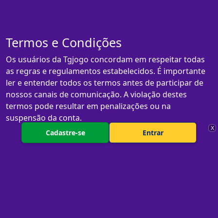
Termos e Condições
Os usuários da Tgjogo concordam em respeitar todas
as regras e regulamentos estabelecidos. É importante
ler e entender todos os termos antes de participar de
nossos canais de comunicação. A violação destes
termos pode resultar em penalizações ou na
suspensão da conta.
X
Cadastre-se
Entrar