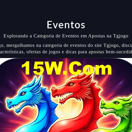
Eventos
Explorando a Categoria de Eventos em Apostas na Tgjogo
go, mergulhamos na categoria de eventos do site Tgjogo, disc
acterísticas, ofertas de jogos e dicas para apostas bem-sucedi