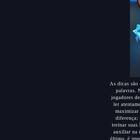
As dicas são 
palavras. 
jogadores de
ler atentam
maximizar 
diferença;
treinar suas
auxiliar na
último, é imp