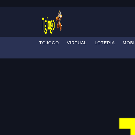
TGJOGO
VIRTUAL
LOTERIA
MOBI