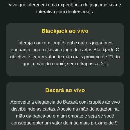
vivo que oferecem uma experiência de jogo imersiva e
interativa com dealers reais.
Blackjack ao vivo
Interaja com um crupiê real e outros jogadores
enquanto joga o clássico jogo de cartas Blackjack. O
objetivo é ter um valor de mão mais próximo de 21 do
que a mão do crupiê, sem ultrapassar 21.
Bacará ao vivo
Aproveite a elegância do Bacará com crupiês ao vivo
distribuindo as cartas. Aposte na mão do jogador, na
mão da banca ou em um empate e veja se você
consegue obter um valor de mão mais próximo de 9.