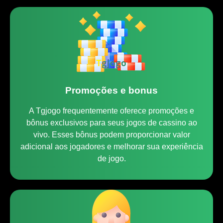
Promoções e bonus
A Tgjogo frequentemente oferece promoções e
bônus exclusivos para seus jogos de cassino ao
vivo. Esses bônus podem proporcionar valor
adicional aos jogadores e melhorar sua experiência
de jogo.