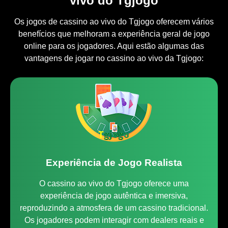
vivo do Tgjogo
Os jogos de cassino ao vivo do Tgjogo oferecem vários
benefícios que melhoram a experiência geral de jogo
online para os jogadores. Aqui estão algumas das
vantagens de jogar no cassino ao vivo da Tgjogo:
Experiência de Jogo Realista
O cassino ao vivo do Tgjogo oferece uma
experiência de jogo autêntica e imersiva,
reproduzindo a atmosfera de um cassino tradicional.
Os jogadores podem interagir com dealers reais e