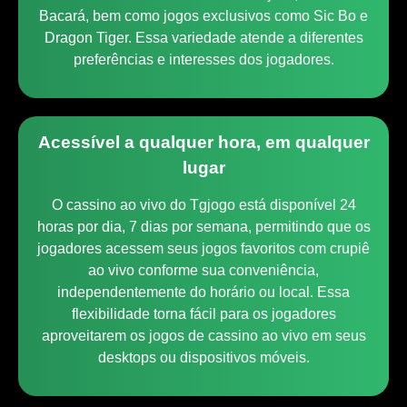
Bacará, bem como jogos exclusivos como Sic Bo e
Dragon Tiger. Essa variedade atende a diferentes
preferências e interesses dos jogadores.
Acessível a qualquer hora, em qualquer
lugar
O cassino ao vivo do Tgjogo está disponível 24
horas por dia, 7 dias por semana, permitindo que os
jogadores acessem seus jogos favoritos com crupiê
ao vivo conforme sua conveniência,
independentemente do horário ou local. Essa
flexibilidade torna fácil para os jogadores
aproveitarem os jogos de cassino ao vivo em seus
desktops ou dispositivos móveis.