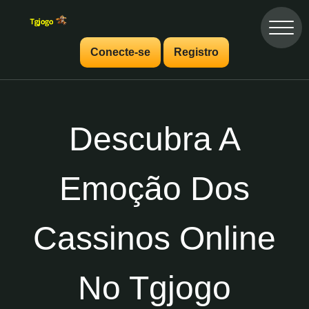
Conecte-se
Registro
Descubra A
Emoção Dos
Cassinos Online
No Tgjogo