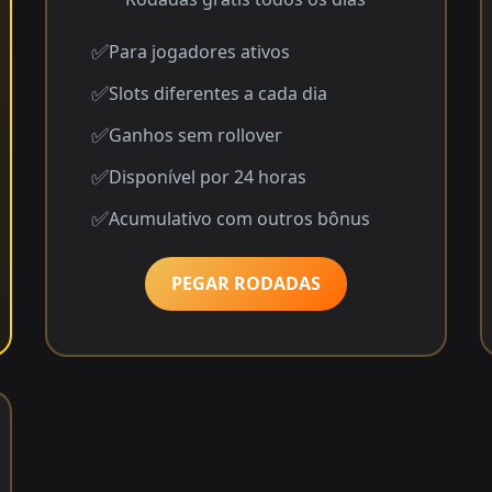
Para jogadores ativos
Slots diferentes a cada dia
Ganhos sem rollover
Disponível por 24 horas
Acumulativo com outros bônus
PEGAR RODADAS