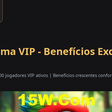
ema VIP - Benefícios Ex
00 jogadores VIP ativos | Benefícios crescentes confo