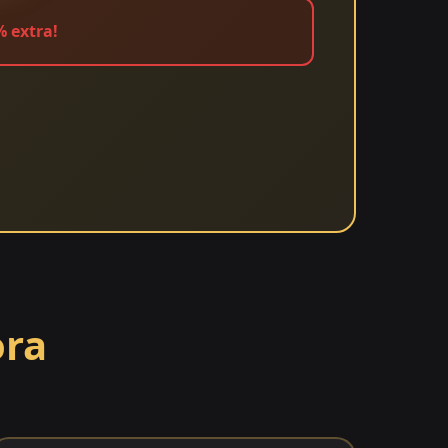
 extra!
ora