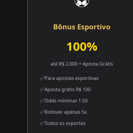
Bônus Esportivo
100%
até R$ 2.000 + Aposta Grátis
Para apostas esportivas
Aposta grátis R$ 100
Odds mínimas 1.50
Rollover apenas 5x
Todos os esportes