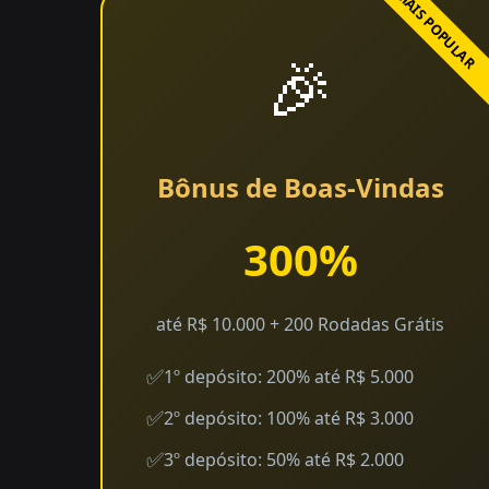
🎉
Bônus de Boas-Vindas
300%
até R$ 10.000 + 200 Rodadas Grátis
1º depósito: 200% até R$ 5.000
2º depósito: 100% até R$ 3.000
3º depósito: 50% até R$ 2.000