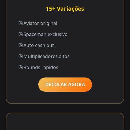
15+ Variações
Aviator original
Spaceman exclusivo
Auto cash out
Multiplicadores altos
Rounds rápidos
DECOLAR AGORA