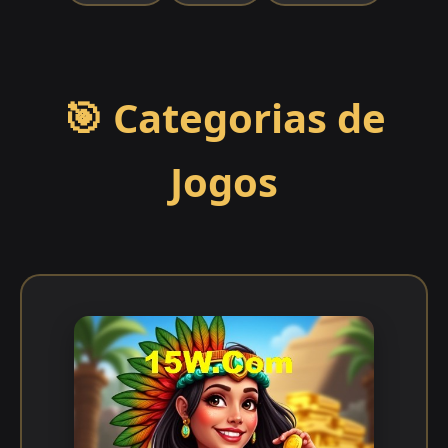
🎯 Categorias de
Jogos