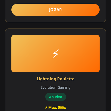
JOGAR
⚡
Lightning Roulette
Evolution Gaming
Ao Vivo
⚡ Max: 500x