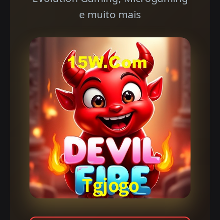
e muito mais