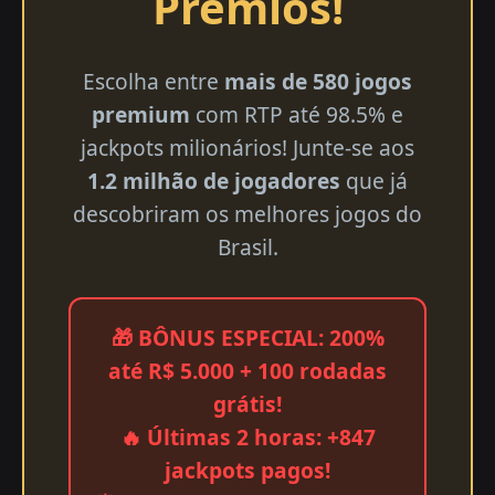
Prêmios!
Escolha entre
mais de 580 jogos
premium
com RTP até 98.5% e
jackpots milionários! Junte-se aos
1.2 milhão de jogadores
que já
descobriram os melhores jogos do
Brasil.
🎁 BÔNUS ESPECIAL: 200%
até R$ 5.000 + 100 rodadas
grátis!
🔥 Últimas 2 horas: +847
jackpots pagos!