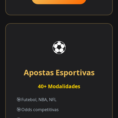
⚽
Apostas Esportivas
40+ Modalidades
Futebol, NBA, NFL
Odds competitivas