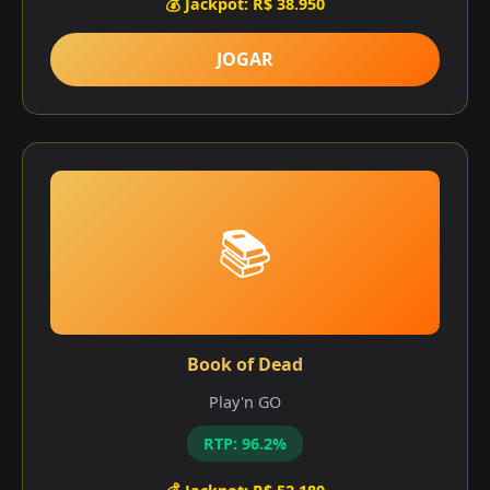
💰 Jackpot: R$ 38.950
JOGAR
📚
Book of Dead
Play'n GO
RTP: 96.2%